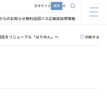
文字サイズ
標準
大
からのお知らせ
無料巡回バス
広報誌
採用情報
報誌をリニューアル「はりゆん」へ
印刷する